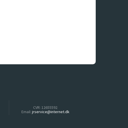
CVR: ​12655592
Email:
jrservice@internet.dk