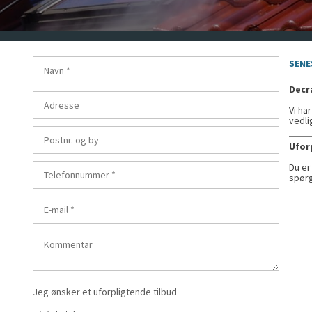
​SEN
Decr
Vi ha
vedli
​​Ufo
Du er
spørg
Jeg ønsker et uforpligtende tilbud