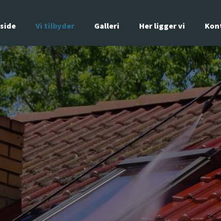
side
Vi tilbyder
Galleri
Her ligger vi
Kon