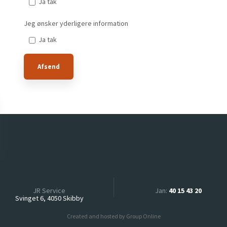
Ja tak
Jeg ønsker yderligere information
Ja tak
JR Service​
Jan:
40 15 43 20
Svinget 6, 4050 Skibby
Created and hosted by Group Online