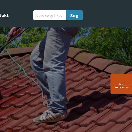
takt
Jan:
40 15 43 20