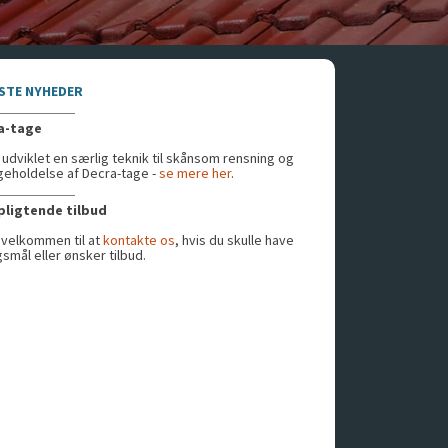
ESTE NYHEDER
a-tage
r udviklet en særlig teknik til skånsom rensning og
geholdelse af Decra-tage -
se mere her
.
rpligtende tilbud
 velkommen til at
kontakte os
, hvis du skulle have
smål eller ønsker tilbud.